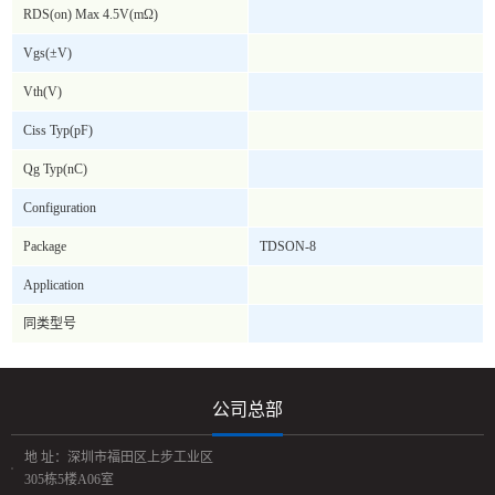
RDS(on) Max 4.5V(mΩ)
Vgs(±V)
Vth(V)
Ciss Typ(pF)
Qg Typ(nC)
Configuration
Package
TDSON-8
Application
同类型号
公司总部
地 址：深圳市福田区上步工业区
305栋5楼A06室