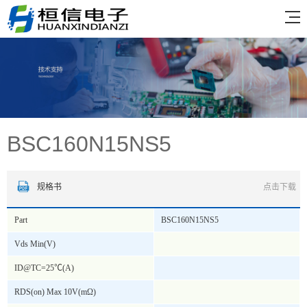
BSC160N15NS5
规格书
点击下载
Part
BSC160N15NS5
Vds Min(V)
ID@TC=25℃(A)
RDS(on) Max 10V(mΩ)