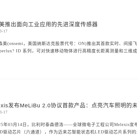
美推出面向工业应用的先进深度传感器
3-17
森美(onsemi，美国纳斯达克股票代号：ON)推出其首款实时、间接飞行时
yperlux? ID 系列，可对快速移动物体进行高精度长距离测量和三维成像。Hy
lexis发布MeLiBu 2.0协议首款产品：点亮汽车照明的
3-17
025年03月14日，比利时泰森德洛——全球微电子工程公司Melexis宣布
ED驱动芯片（六通道），作为迈来芯智能状态机LED驱动芯片系列的最