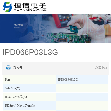
IPD068P03L3G
规格书
点击下载
Part
IPD068P03L3G
Vds Min(V)
ID@TC=25℃(A)
RDS(on) Max 10V(mΩ)