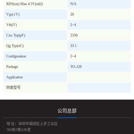
RDS(on) Max 4.5V(mΩ)
N/A
Vgs(±V)
20
Vth(V)
2~4
Ciss Typ(pF)
2350
Qg Typ(nC)
33.1
Configuration
2~4
Package
TO-220
Application
同类型号
公司总部
地 址：深圳市福田区上步工业区
305栋5楼A06室