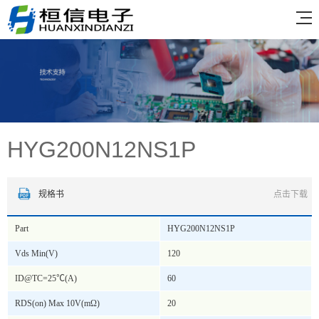
HYG200N12NS1P
规格书
点击下载
Part
HYG200N12NS1P
Vds Min(V)
120
ID@TC=25℃(A)
60
RDS(on) Max 10V(mΩ)
20