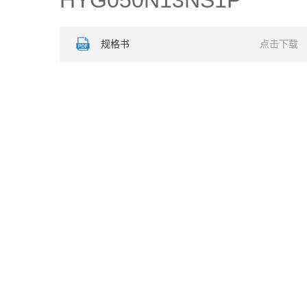
HYG050N13NS1P
规格书
点击下载