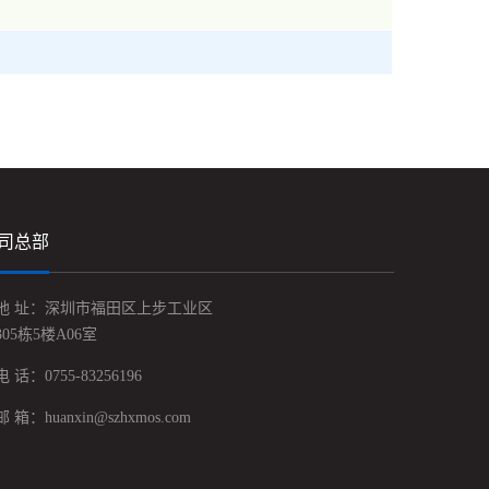
司总部
地 址：深圳市福田区上步工业区
305栋5楼A06室
电 话：0755-83256196
邮 箱：huanxin@szhxmos.com