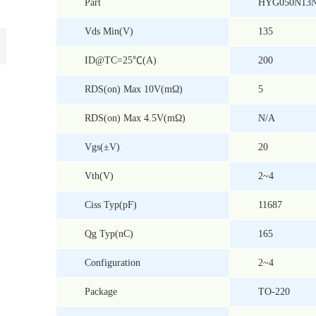
Part
HYG050N13
Vds Min(V)
135
ID@TC=25℃(A)
200
RDS(on) Max 10V(mΩ)
5
RDS(on) Max 4.5V(mΩ)
N/A
Vgs(±V)
20
Vth(V)
2~4
Ciss Typ(pF)
11687
Qg Typ(nC)
165
Configuration
2~4
Package
TO-220