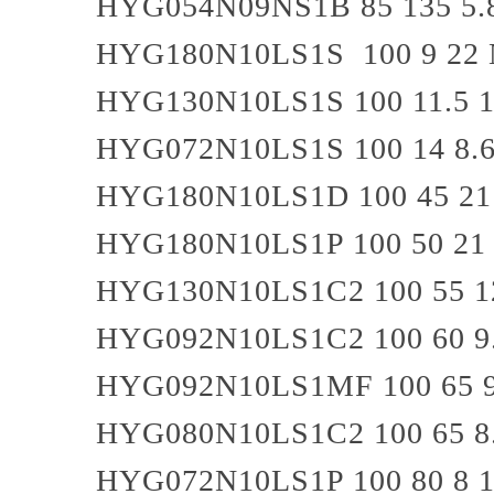
HYG054N09NS1B
85
135
5.
HYG180N10LS1S
100
9
22
HYG130N10LS1S
100
11.5
1
HYG072N10LS1S
100
14
8.
HYG180N10LS1D
100
45
21
HYG180N10LS1P
100
50
21
HYG130N10LS1C2
100
55
1
HYG092N10LS1C2
100
60
9
HYG092N10LS1MF
100
65
HYG080N10LS1C2
100
65
8
HYG072N10LS1P
100
80
8