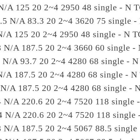
N/A
125
20
2~4
2950
48
single - N
T
.5
N/A
83.3
20
2~4
3620
75
single -
N/A
125
20
2~4
2950
48
single - N
T
8
N/A
187.5
20
2~4
3660
60
single -
N/A
93.7
20
2~4
4280
68
single - N
N/A
187.5
20
2~4
4280
68
single - N
N/A
187.5
20
2~4
4280
68
single - 
4
N/A
220.6
20
2~4
7520
118
single 
4
N/A
220.6
20
2~4
7520
118
single 
8
N/A
187.5
20
2~4
5067
88.5
single