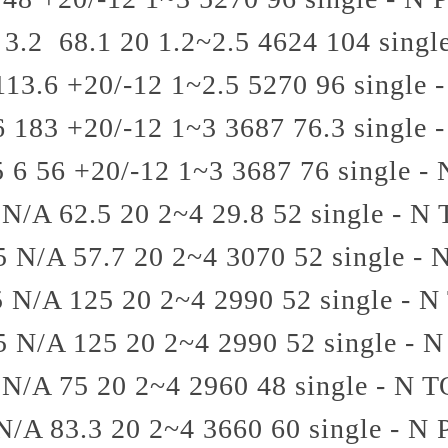
3.2
68.1
20
1.2~2.5
4624
104
singl
113.6
+20/-12
1~2.5
5270
96
single 
6
183
+20/-12
1~3
3687
76.3
single 
5
6
56
+20/-12
1~3
3687
76
single - 
N/A
62.5
20
2~4
29.8
52
single - N
5
N/A
57.7
20
2~4
3070
52
single - 
5
N/A
125
20
2~4
2990
52
single - N
5
N/A
125
20
2~4
2990
52
single - N
N/A
75
20
2~4
2960
48
single - N
T
N/A
83.3
20
2~4
3660
60
single - N