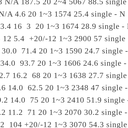
8
N/A
187.5
20
2~4
5067
88.5
single
N/A
4.6
20
1~3
1574
25.4
single - N
3.4
16
3
20
1~3
1674
28.9
single -
6
12
5.4
+20/-12
1~3
2900
57
single
30.0
71.4
20
1~3
1590
24.7
single 
34.0
93.7
20
1~3
1606
24.6
single -
2.7
16.2
68
20
1~3
1638
27.7
single
.6
14.0
62.5
20
1~3
2348
47
single 
9.2
14.0
75
20
1~3
2410
51.9
single 
.2
11.2
71
20
1~3
2070
30.2
single 
12
104
+20/-12
1~3
3070
54.3
single