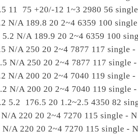
.5
11
75
+20/-12
1~3
2980
56
single
.2
N/A
189.8
20
2~4
6359
100
single
5.2
N/A
189.9
20
2~4
6359
100
sing
.5
N/A
250
20
2~4
7877
117
single -
.5
N/A
250
20
2~4
7877
117
single 
.2
N/A
200
20
2~4
7040
119
single -
.2
N/A
200
20
2~4
7040
119
single 
.2
5.2
176.5
20
1.2~2.5
4350
82
sin
N/A
220
20
2~4
7270
115
single - N
N/A
220
20
2~4
7270
115
single - 