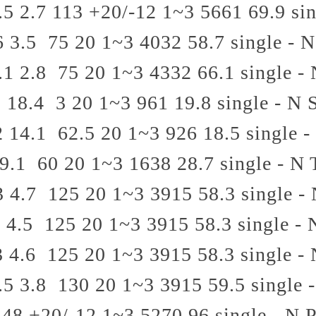
.5
2.7
113
+20/-12
1~3
5661
69.9
si
6
3.5
75
20
1~3
4032
58.7
single - N
.1
2.8
75
20
1~3
4332
66.1
single -
3
18.4
3
20
1~3
961
19.8
single - N
2
14.1
62.5
20
1~3
926
18.5
single -
9.1
60
20
1~3
1638
28.7
single - N
3
4.7
125
20
1~3
3915
58.3
single -
2
4.5
125
20
1~3
3915
58.3
single - 
3
4.6
125
20
1~3
3915
58.3
single -
.5
3.8
130
20
1~3
3915
59.5
single 
48
+20/-12
1~3
5270
96
single - N