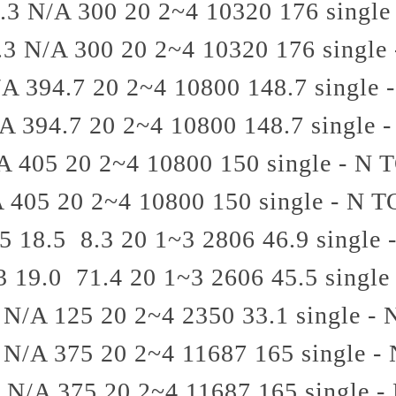
.3
N/A
300
20
2~4
10320
176
single
.3
N/A
300
20
2~4
10320
176
single
/A
394.7
20
2~4
10800
148.7
single 
/A
394.7
20
2~4
10800
148.7
single -
A
405
20
2~4
10800
150
single - N
T
A
405
20
2~4
10800
150
single - N
T
.5
18.5
8.3
20
1~3
2806
46.9
single 
3
19.0
71.4
20
1~3
2606
45.5
single
N/A
125
20
2~4
2350
33.1
single - 
N/A
375
20
2~4
11687
165
single -
N/A
375
20
2~4
11687
165
single -