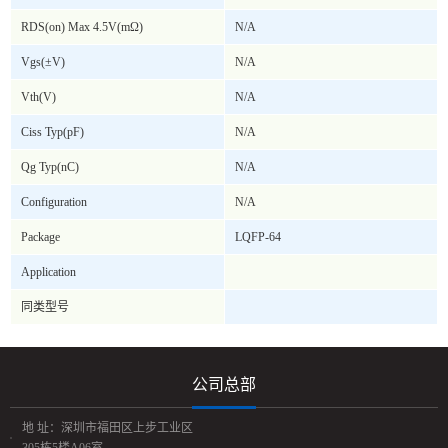
RDS(on) Max 4.5V(mΩ)
N/A
Vgs(±V)
N/A
Vth(V)
N/A
Ciss Typ(pF)
N/A
Qg Typ(nC)
N/A
Configuration
N/A
Package
LQFP-64
Application
同类型号
公司总部
地 址：深圳市福田区上步工业区
305栋5楼A06室