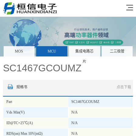
MOS
MCU
集成电路芯
二三极管
片
SC1467GCOUMZ
规格书
点击下载
Part
SC1467GCOUMZ
Vds Min(V)
N/A
ID@TC=25℃(A)
N/A
RDS(on) Max 10V(mΩ)
N/A