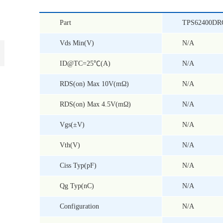
Part
TPS62400DR
Vds Min(V)
N/A
ID@TC=25℃(A)
N/A
RDS(on) Max 10V(mΩ)
N/A
RDS(on) Max 4.5V(mΩ)
N/A
Vgs(±V)
N/A
Vth(V)
N/A
Ciss Typ(pF)
N/A
Qg Typ(nC)
N/A
Configuration
N/A