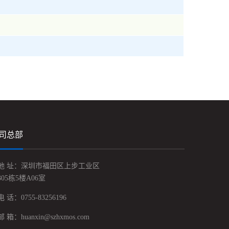
司总部
地 址：深圳市福田区上步工业区
305栋5楼A06室
电 话：0755-83256196
邮 箱：huanxin@szhxmos.com